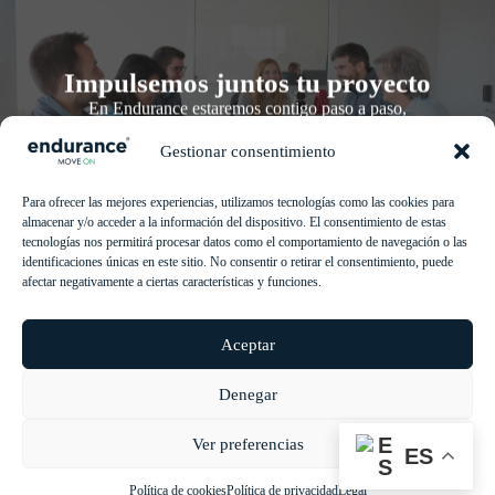
Impulsemos juntos tu proyecto
En Endurance estaremos contigo paso a paso,
guiándote en cada fase de tu proyecto. Contáctanos y
te responderemos lo antes posible.
Gestionar consentimiento
Solicitar información
Para ofrecer las mejores experiencias, utilizamos tecnologías como las cookies para
almacenar y/o acceder a la información del dispositivo. El consentimiento de estas
tecnologías nos permitirá procesar datos como el comportamiento de navegación o las
identificaciones únicas en este sitio. No consentir o retirar el consentimiento, puede
afectar negativamente a ciertas características y funciones.
Aceptar
Denegar
Nosotros
Noticias
Trabaja con nosotros
Accionistas
Políticas
Certificaciones
Ver preferencias
Política de privacidad
Canal ético
Cookies
ES
Legal
© 2026 Endurance Motive
Política de cookies
Política de privacidad
Legal