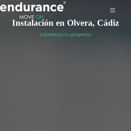
Saltar
al
contenido
Instalación en Olvera, Cádiz
Instalación en Olvera, Cádiz
Comienza tu proyecto